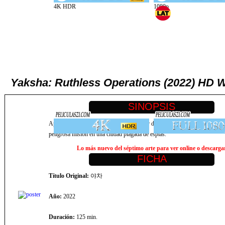
Yaksha: Ruthless Operations (2022) HD W
Apodado en honor a un espíritu devorador de humanos, el despiadado líder
peligrosa misión en una ciudad plagada de espías.
Lo más nuevo del séptimo arte para ver online o descargar,
Título Original:
야차
Año:
2022
Duración:
125 min.