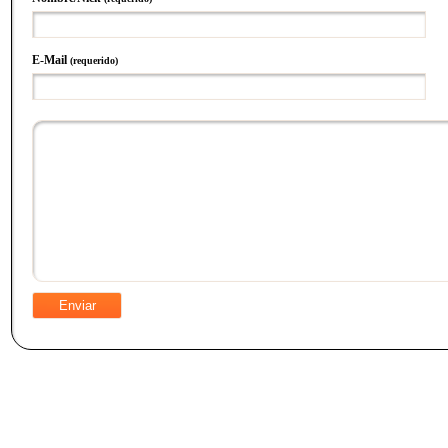
E-Mail
(requerido)