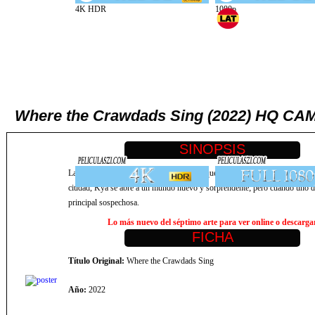
Where the Crawdads Sing (2022) HQ CAM
La historia de Kya, una niña abandonada que se crió hasta la edad adulta e
ciudad, Kya se abre a un mundo nuevo y sorprendente; pero cuando uno de
principal sospechosa.
Lo más nuevo del séptimo arte para ver online o descargar,
Título Original:
Where the Crawdads Sing
Año:
2022