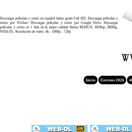
Descargar películas y series en español latino gratis Full HD, Descargar películas y
series por 1Fichier. Descargar películas y series por Google Drive. Descargar
películas y series en 1 link en la mejor calidad bluray REMUX, BDRip, BRRip,
WEB-DL. Resolución de video: 4k - 1080p - 720p.
Inicio
Estrenos 2026
4