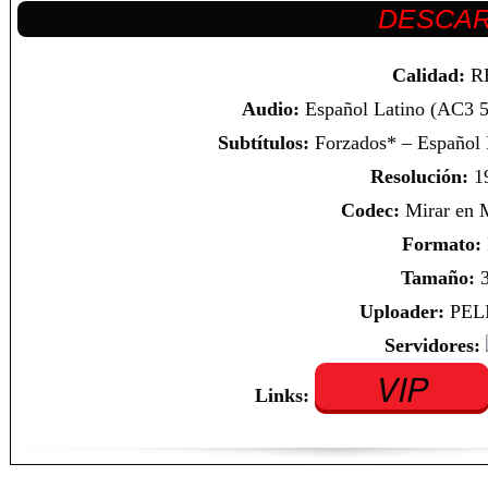
Calidad:
R
Audio:
Español Latino (AC3 5.
Subtítulos:
Forzados* – Español 
Resolución:
1
Codec:
Mirar en
Formato:
Tamaño:
3
Uploader:
PEL
Servidores:
VIP
Links: