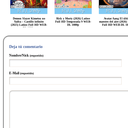
Demon Slayer Kimetsu no
Rick y Morty (2026) Latino
Avatar Aang El últ
Yaiba – Castillo infinito
Full HD Temporada 9 WEB-
maestro del aire (2026)
(2025) Latino Full HD WEB-
DL 1080p
Full HD WEB-DL 1
DL 1080p
Deja tú comentario
Nombre/Nick
(requerido)
E-Mail
(requerido)