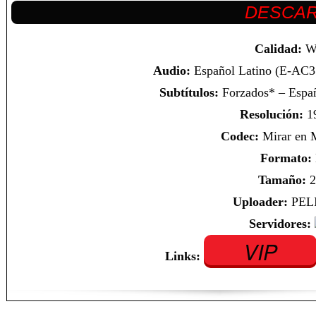
Calidad:
W
Audio:
Español Latino (E-AC3 
Subtítulos:
Forzados* – Españ
Resolución:
1
Codec:
Mirar en
Formato:
Tamaño:
2
Uploader:
PEL
Servidores:
VIP
Links: