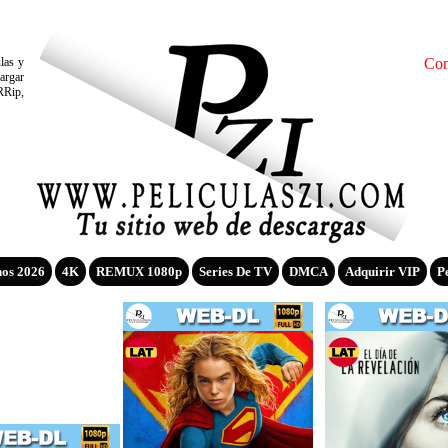
ulas y
Con
argar
RRip,
nos 2026
4K
REMUX 1080p
Series De TV
DMCA
Adquirir VIP
P