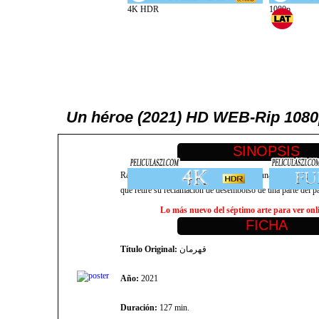
Un héroe (2021) HD WEB-Rip 10
Rahim (Amir Jadidi) está en la cárcel por una deuda que no
que retire su reclamación de desembolso de una parte del pa
Lo más nuevo del séptimo arte para ver onlin
Título Original:
قهرمان
Año:
2021
Duración:
127 min.