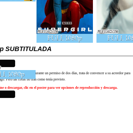
80p SUBTITULADA
 ha podido reembolsar. Durante un permiso de dos días, trata de convencer a su acreedor para
go. Pero las cosas no irán como tenía previsto.
e o descargar, clic en el poster para ver opciones de reproducción y descarga.