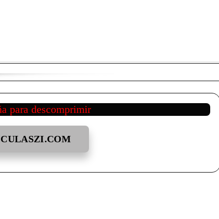
ña para descomprimir
ICULASZI.COM