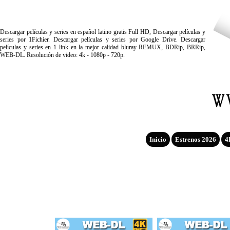
Descargar películas y series en español latino gratis Full HD, Descargar películas y
series por 1Fichier. Descargar películas y series por Google Drive. Descargar
películas y series en 1 link en la mejor calidad bluray REMUX, BDRip, BRRip,
WEB-DL. Resolución de video: 4k - 1080p - 720p.
Inicio
Estrenos 2026
4