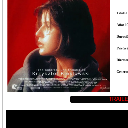
Título O
Año:
19
Duraci
Pais(es
Directo
Genero