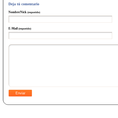
Deja tú comentario
Nombre/Nick
(requerido)
E-Mail
(requerido)