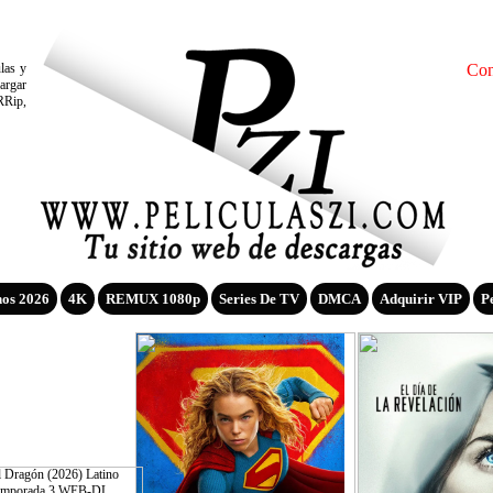
ulas y
Con
argar
RRip,
nos 2026
4K
REMUX 1080p
Series De TV
DMCA
Adquirir VIP
P