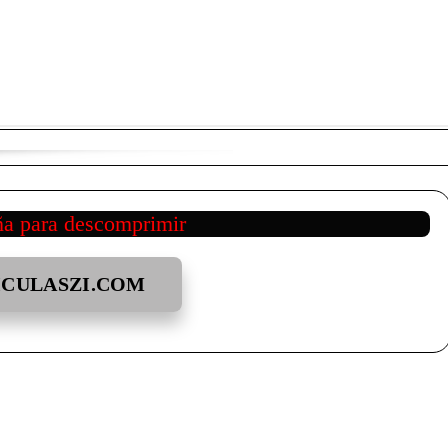
ña para descomprimir
ICULASZI.COM