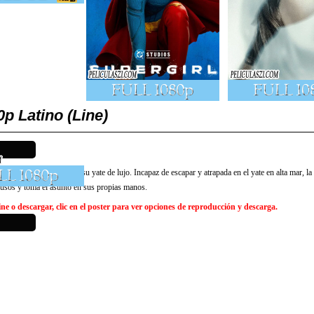
p Latino (Line)
ladrones se apoderan de su yate de lujo. Incapaz de escapar y atrapada en el yate en alta mar, la
trusos y toma el asunto en sus propias manos.
e o descargar, clic en el poster para ver opciones de reproducción y descarga.