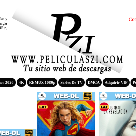
ulas y
Con
argar
RRip,
nos 2026
4K
REMUX 1080p
Series De TV
DMCA
Adquirir VIP
P