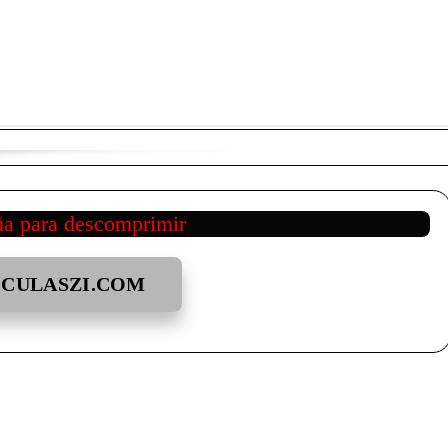
ña para descomprimir
ICULASZI.COM