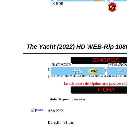
The Yacht (2022) HD WEB-Rip 1080
Una tenaz fiestera lucha por sobrevivir después de que tres 
presa se convierte en cazadora cuando da la vuelta a los in
Lo más nuevo del séptimo arte para ver onlin
Título Original:
Stowaway
Año:
2022
Duración:
94 min.