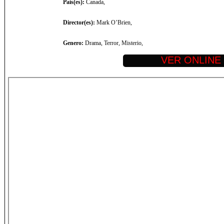
Pais(es):
Canada,
Director(es):
Mark O’Brien,
Genero:
Drama, Terror, Misterio,