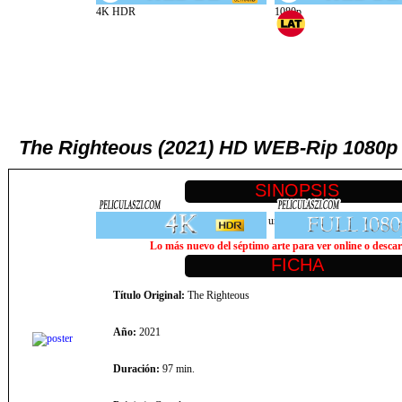
The Righteous (2021) HD WEB-Rip 108
Un hombre agobiado siente la ira de un Dios vengativo después de q
Lo más nuevo del séptimo arte para ver online o descarg
Título Original:
The Righteous
Año:
2021
Duración:
97 min.