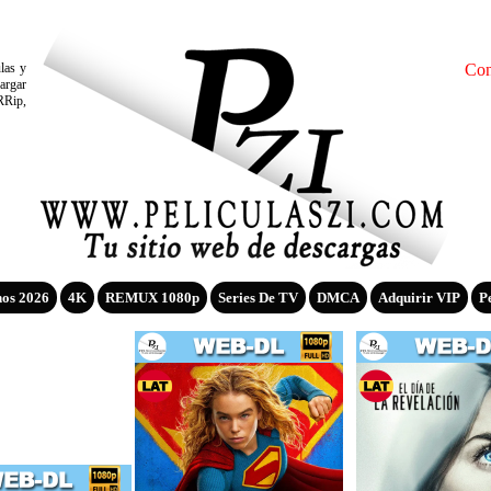
ulas y
Con
argar
RRip,
nos 2026
4K
REMUX 1080p
Series De TV
DMCA
Adquirir VIP
P