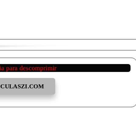
ña para descomprimir
ICULASZI.COM