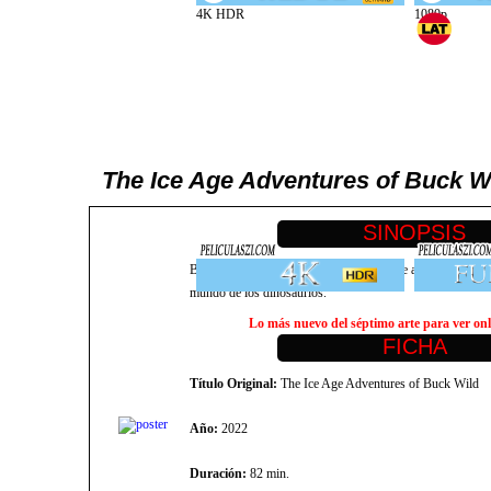
The Ice Age Adventures of Buck W
Buck, la intrépida comadreja tuerta, se une a los travies
mundo de los dinosaurios.
Lo más nuevo del séptimo arte para ver onli
Título Original:
The Ice Age Adventures of Buck Wild
Año:
2022
Duración:
82 min.