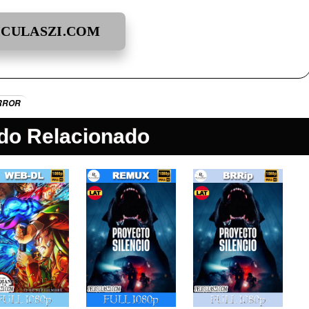
ICULASZI.COM
RROR
do Relacionado