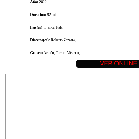
Año:
2022
Duración:
92 min.
Pais(es):
France, Italy,
Director(es):
Roberto Zazzara,
Genero:
Acción, Terror, Misterio,