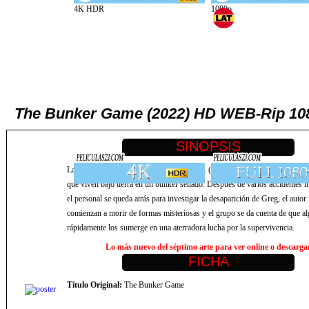
The Bunker Game (2022) HD WEB-Rip 1
Laura, de 25 años, es actriz en un L.A.R.P. (Juego de rol de acción en vivo
que viven bajo tierra en un búnker sellado. Después de varios accidentes 
el personal se queda atrás para investigar la desaparición de Greg, el autor
comienzan a morir de formas misteriosas y el grupo se da cuenta de que al
rápidamente los sumerge en una aterradora lucha por la supervivencia.
Lo más nuevo del séptimo arte para ver online o descargar,
Título Original:
The Bunker Game