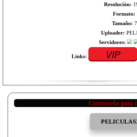
Resolución:
1
Formato:
Tamaño:
7
Uploader:
PEL
Servidores:
VIP
Links:
Contraseña para 
PELICULAS