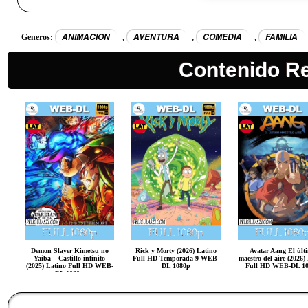
ANIMACION
AVENTURA
COMEDIA
FAMILIA
Generos:
,
,
,
Contenido R
Demon Slayer Kimetsu no
Rick y Morty (2026) Latino
Avatar Aang El últ
Yaiba – Castillo infinito
Full HD Temporada 9 WEB-
maestro del aire (2026)
(2025) Latino Full HD WEB-
DL 1080p
Full HD WEB-DL 1
DL 1080p