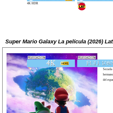
Super Mario Galaxy La película (2026) L
Secuela 
hermanos
del espac