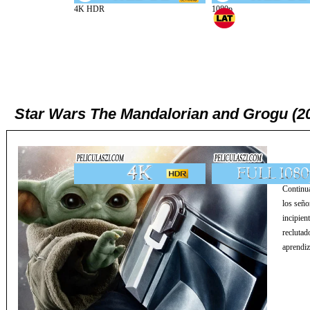
Star Wars The Mandalorian and Grogu (2
Continua
los seño
incipien
reclutad
aprendi