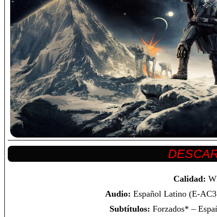
Calidad:
W
Audio:
Español Latino (E-AC3 
Subtítulos:
Forzados* – Españ