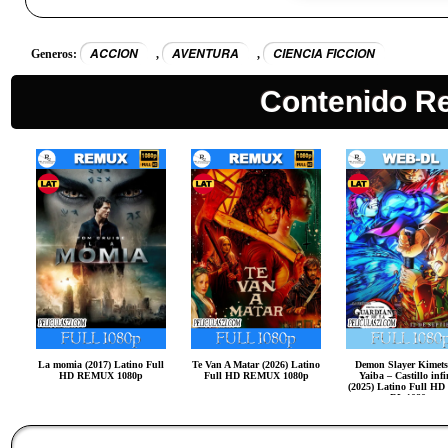
ACCION
AVENTURA
CIENCIA FICCION
Generos:
,
,
Contenido R
La momia (2017) Latino Full
Te Van A Matar (2026) Latino
Demon Slayer Kimets
HD REMUX 1080p
Full HD REMUX 1080p
Yaiba – Castillo infi
(2025) Latino Full H
DL 1080p