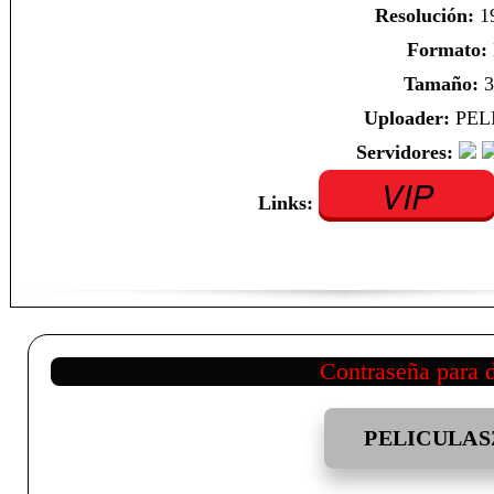
Resolución:
1
Formato:
Tamaño:
3
Uploader:
PEL
Servidores:
VIP
Links:
Contraseña para 
PELICULAS