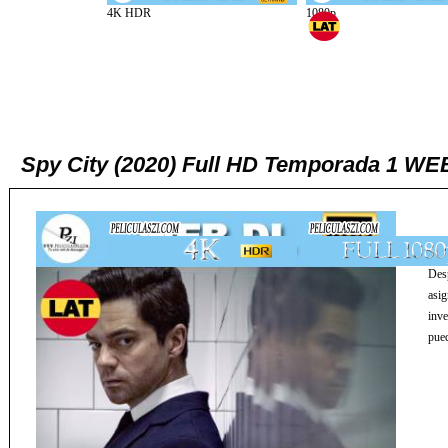
Spy City (2020) Full HD Temporada 1 WE
Desp
asig
inve
pued