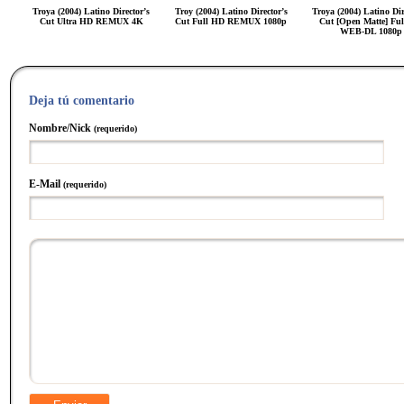
Troya (2004) Latino Director’s
Troy (2004) Latino Director’s
Troya (2004) Latino Dir
Cut Ultra HD REMUX 4K
Cut Full HD REMUX 1080p
Cut [Open Matte] Fu
WEB-DL 1080p
Deja tú comentario
Nombre/Nick
(requerido)
E-Mail
(requerido)