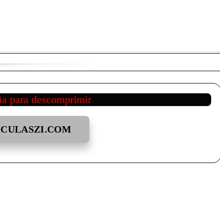
ña para descomprimir
ICULASZI.COM