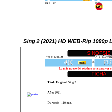
Sing 2 (2021) HD WEB-Rip 1080p L
Buster Moon y sus amigos deben persuadir a la estrella
Lo más nuevo del séptimo arte para ver onl
Título Original:
Sing 2
Año:
2021
Duración:
110 min.