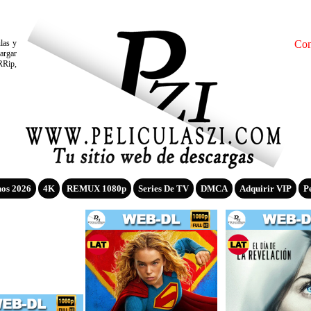
ulas y
Con
argar
RRip,
nos 2026
4K
REMUX 1080p
Series De TV
DMCA
Adquirir VIP
P