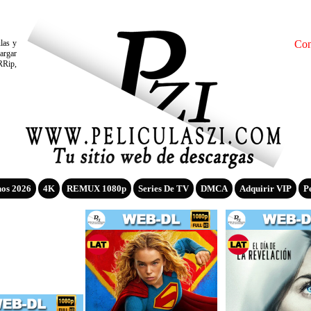
ulas y
Con
argar
RRip,
nos 2026
4K
REMUX 1080p
Series De TV
DMCA
Adquirir VIP
P