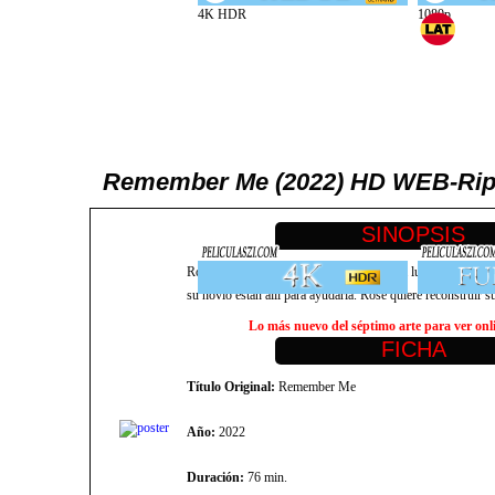
Remember Me (2022) HD WEB-Rip 1
Rose se despierta en una casa desconocida luego de un gra
su novio están allí para ayudarla. Rose quiere reconstruir s
Lo más nuevo del séptimo arte para ver onlin
Título Original:
Remember Me
Año:
2022
Duración:
76 min.