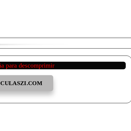
ña para descomprimir
ICULASZI.COM