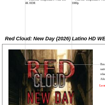
Red Cloud: New Day (2026) Latino HD W
Basa
nati
rela
Años
Lo m