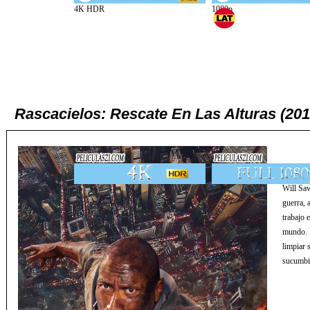
Rascacielos: Rescate En Las Alturas (20
Will Saw
guerra, 
trabajo 
mundo. P
limpiar 
sucumbir