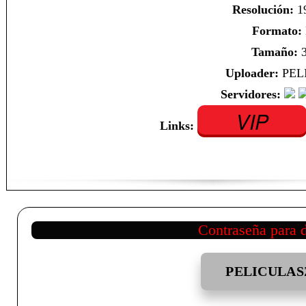
Resolución:
1
Formato:
Tamaño:
3
Uploader:
PEL
Servidores:
VIP
Links:
Contraseña para 
PELICULAS