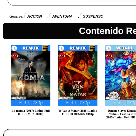
ACCION
AVENTURA
SUSPENSO
Generos:
,
,
Contenido R
La momia (2017) Latino Full
Te Van A Matar (2026) Latino
Demon Slayer Kimets
HD REMUX 1080p
Full HD REMUX 1080p
Yaiba – Castillo infi
(2025) Latino Full H
DL 1080p