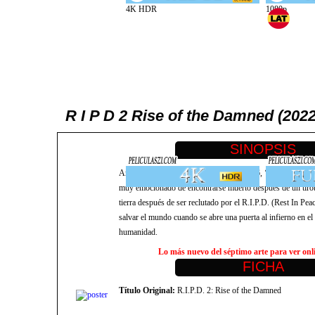
R I P D 2 Rise of the Damned (202
Ambientada en el oeste americano de 1876, ‘R.I.P.D.2: Rise
muy emocionado de encontrarse muerto después de un tiroteo
tierra después de ser reclutado por el R.I.P.D. (Rest In P
salvar el mundo cuando se abre una puerta al infierno en 
humanidad.
Lo más nuevo del séptimo arte para ver onlin
Título Original:
R.I.P.D. 2: Rise of the Damned