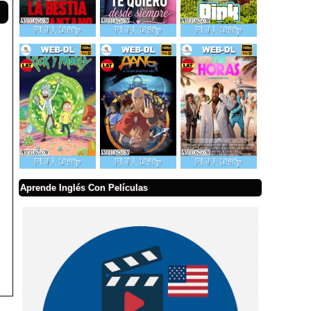
Aprende Inglés Con Películas