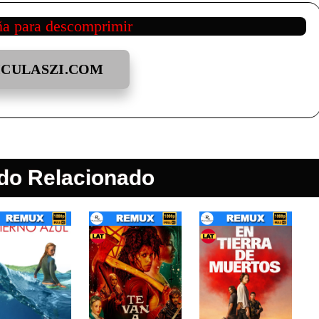
ña para descomprimir
ICULASZI.COM
do Relacionado