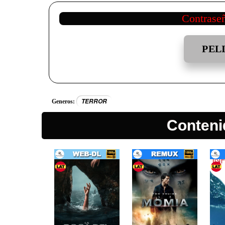
Contrase
PEL
TERROR
Generos:
Conteni