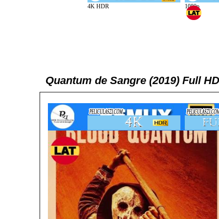
Quantum de Sangre (2019) Full H