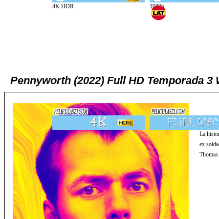
Pennyworth (2022) Full HD Temporada 3
La histo
ex solda
Thomas W