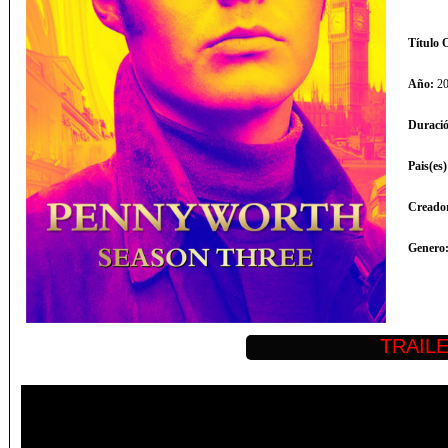
Título O
Año:
20
Duraci
Pais(es
Creador
Genero