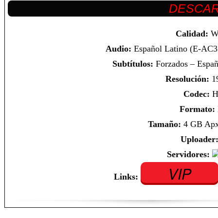
Calidad:
W
Audio:
Español Latino (E-AC3 
Subtítulos:
Forzados – Españo
Resolución:
1
Codec:
H
Formato:
Tamaño:
4 GB Apx.
Uploader
Servidores:
VIP
Links: