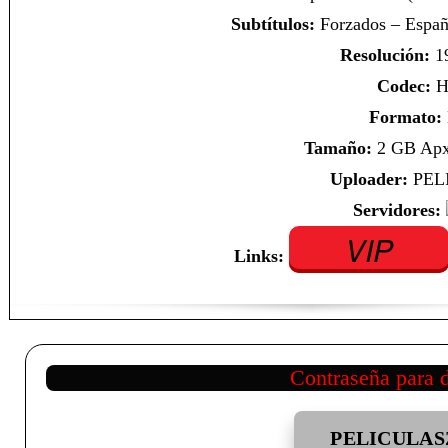
Subtítulos:
Forzados – Españo
Resolución:
1
Codec:
H
Formato:
Tamaño:
2 GB Apx.
Uploader:
PEL
Servidores:
VIP
Links:
Contraseña para 
PELICULAS