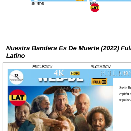
Nuestra Bandera Es De Muerte (2022) Fu
Latino
Stede Bo
capitán 
tripulac