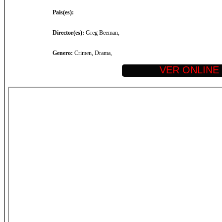
Pais(es):
Director(es):
Greg Beeman,
Genero:
Crimen, Drama,