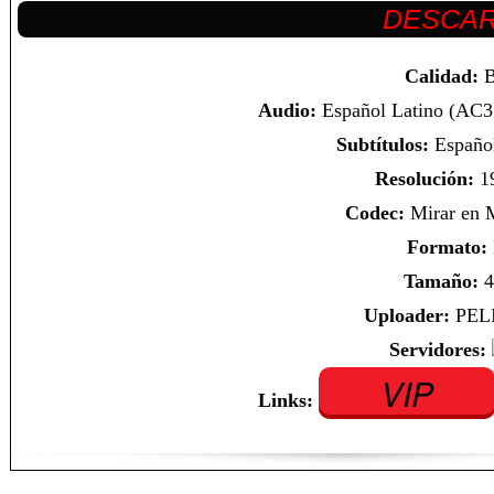
Calidad:
B
Audio:
Español Latino (AC3 
Subtítulos:
Español
Resolución:
1
Codec:
Mirar en
Formato:
Tamaño:
4
Uploader:
PEL
Servidores:
VIP
Links: