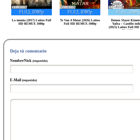
La momia (2017) Latino Full
Te Van A Matar (2026) Latino
Demon Slayer Kimets
HD REMUX 1080p
Full HD REMUX 1080p
Yaiba – Castillo infi
(2025) Latino Full H
DL 1080p
Deja tú comentario
Nombre/Nick
(requerido)
E-Mail
(requerido)