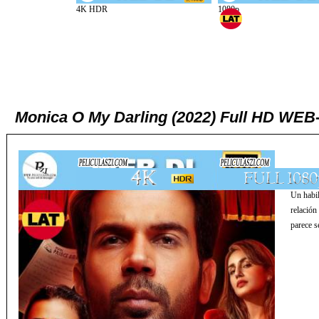
Monica O My Darling (2022) Full HD WEB
Un habil
relación
parece s