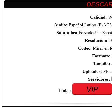
Calidad:
W
Audio:
Español Latino (E-AC3 
Subtítulos:
Forzados* – Españ
Resolución:
1
Codec:
Mirar en
Formato:
Tamaño:
Uploader:
PEL
Servidores:
VIP
Links: