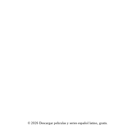
© 2026
Descargar peliculas y series español latino, gratis
.