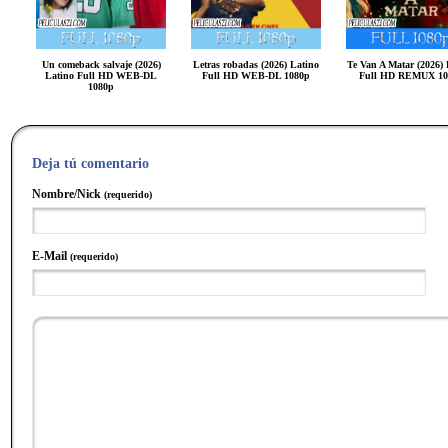
Un comeback salvaje (2026)
Letras robadas (2026) Latino
Te Van A Matar (2026) 
Latino Full HD WEB-DL
Full HD WEB-DL 1080p
Full HD REMUX 10
1080p
Deja tú comentario
Nombre/Nick
(requerido)
E-Mail
(requerido)