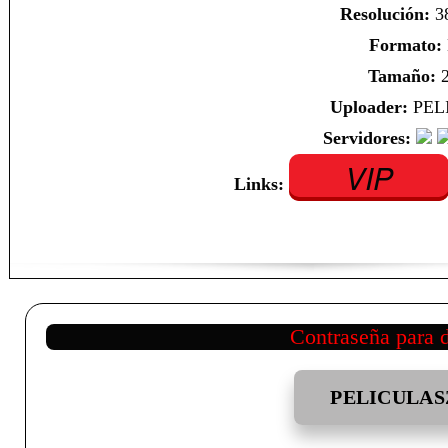
Resolución:
3
Formato:
Tamaño:
2
Uploader:
PEL
Servidores:
VIP
Links:
Contraseña para 
PELICULAS