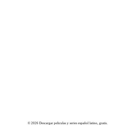
© 2026
Descargar peliculas y series español latino, gratis
.