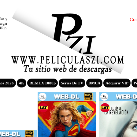
ulas y
Con
argar
RRip,
nos 2026
4K
REMUX 1080p
Series De TV
DMCA
Adquirir VIP
P