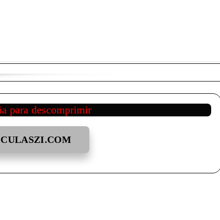
ña para descomprimir
ICULASZI.COM