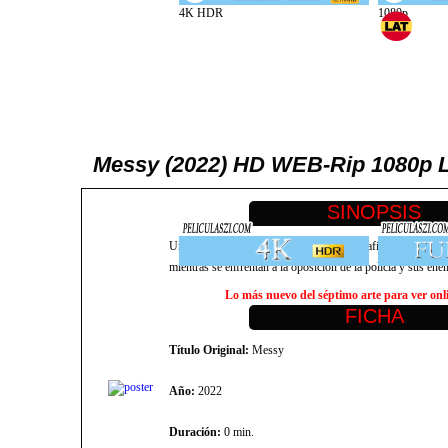
Messy (2022) HD WEB-Rip 1080p La
Un drama criminal sobre un imprudente traficante de drogas 
mientras se enfrentan a la oposición de la policía y sus ene
Lo más nuevo del séptimo arte para ver onlin
Título Original:
Messy
Año:
2022
Duración:
0 min.