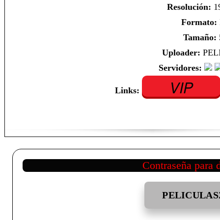
Resolución:
1
Formato:
Tamaño:
Uploader:
PEL
Servidores:
VIP
Links:
Contraseña para 
PELICULAS