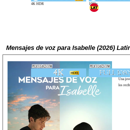
Mensajes de voz para Isabelle (2026) La
Una jove
los reci