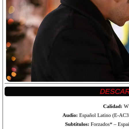
Calidad:
W
Audio:
Español Latino (E-AC3 
Subtítulos:
Forzados* – Españ