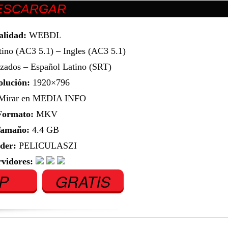
alidad:
WEBDL
ino (AC3 5.1) – Ingles (AC3 5.1)
zados – Español Latino (SRT)
olución:
1920×796
irar en MEDIA INFO
Formato:
MKV
amaño:
4.4 GB
der:
PELICULASZI
rvidores:
IP
GRATIS