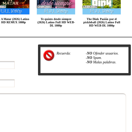
 A Matar (2026) Latino
Te quiero desde siempre
The Dink Pasión por el
l HD REMUX 1080p
(2026) Latino Full HD WEB-
pickleball (2026) Latino Full
DL 1080p
HD WEB-DL 1080p
Recuerda:
-
NO
Ofender usuarios.
-
NO
Spam.
-
NO
Malas palabras.