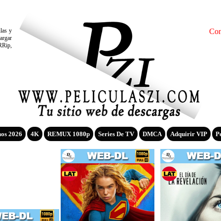
ulas y
Con
argar
RRip,
nos 2026
4K
REMUX 1080p
Series De TV
DMCA
Adquirir VIP
P