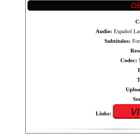
C
Audio:
Español Lat
Subtítulos:
For
Res
Codec:
M
T
Uploa
Se
V
Links: