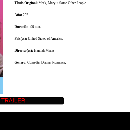
Título Original:
Mark, Mary + Some Other People
Año:
2021
Duración:
90 min.
Pais(es):
United States of America,
Director(es):
Hannah Marks,
Genero:
Comedia, Drama, Romance,