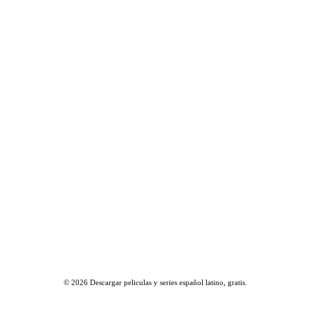
© 2026
Descargar peliculas y series español latino, gratis
.