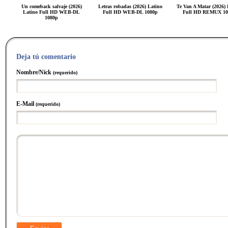
Un comeback salvaje (2026)
Letras robadas (2026) Latino
Te Van A Matar (2026) 
Latino Full HD WEB-DL
Full HD WEB-DL 1080p
Full HD REMUX 10
1080p
Deja tú comentario
Nombre/Nick
(requerido)
E-Mail
(requerido)