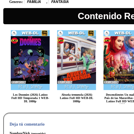
FAMILIA
FANTASIA
Generos:
,
Contenido R
Los Doomies (2026) Latino
Abuela tremenda (2026)
Descendientes Un ma
Full HD Temporada 1 WEB-
Latino Full HD WEB-DL
País de las Maravillas 
DL 1080p
1080p
Latino Full HD WE
1080p
Deja tú comentario
Nombre/Nick
(requerido)