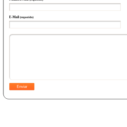
E-Mail
(requerido)