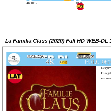
La Familia Claus (2020) Full HD WEB-DL 
Después 
los rega
eso sea 