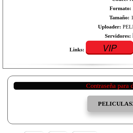
Formato:
Tamaño:
1
Uploader:
PEL
Servidores:
VIP
Links:
Contraseña para 
PELICULAS