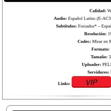
Calidad:
W
Audio:
Español Latino (E-AC3 
Subtítulos:
Forzados* – Españ
Resolución:
1
Codec:
Mirar en
Formato:
Tamaño:
5
Uploader:
PEL
Servidores:
VIP
Links: