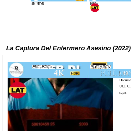
La Captura Del Enfermero Asesino (2022
Document
UCI, Cha
suya.