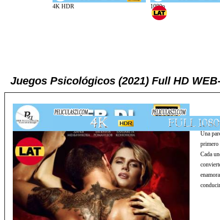
Juegos Psicológicos (2021) Full HD WEB
Una pare
primero 
Cada uno
conviert
enamoram
conducir