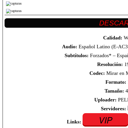
Calidad:
W
Audio:
Español Latino (E-AC3 
Subtítulos:
Forzados* – Españ
Resolución:
1
Codec:
Mirar en
Formato:
Tamaño:
4
Uploader:
PEL
Servidores:
VIP
Links: