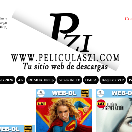
ulas y
Con
argar
RRip,
nos 2026
4K
REMUX 1080p
Series De TV
DMCA
Adquirir VIP
P