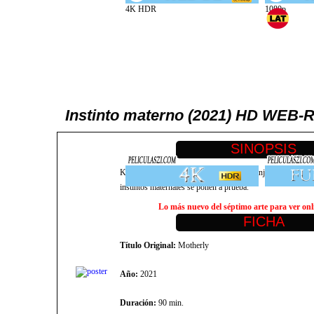
Instinto materno (2021) HD WEB
Kate y su hija Beth viven solas en una granja aislada en e
instintos maternales se ponen a prueba.
Lo más nuevo del séptimo arte para ver onli
Título Original:
Motherly
Año:
2021
Duración:
90 min.