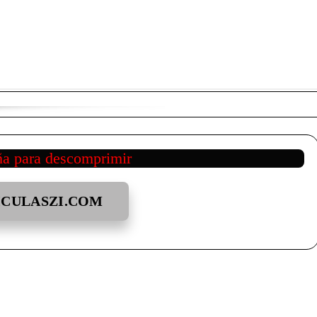
ña para descomprimir
ICULASZI.COM