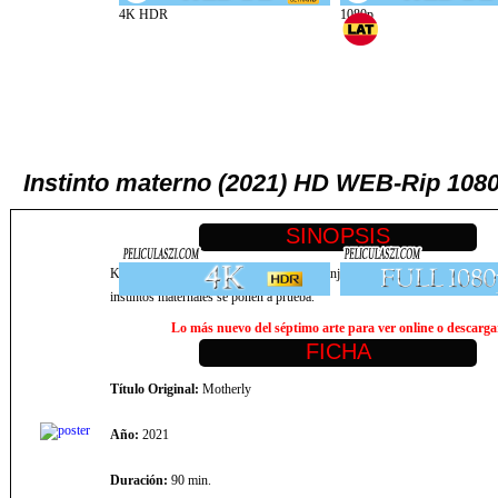
Instinto materno (2021) HD WEB-Rip 1080p
Kate y su hija Beth viven solas en una granja aislada en el bosque, pero 
instintos maternales se ponen a prueba.
Lo más nuevo del séptimo arte para ver online o descargar,
Título Original:
Motherly
Año:
2021
Duración:
90 min.