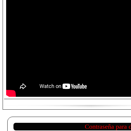
Contraseña para 