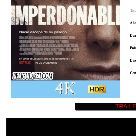
Títu
Año
Dur
Pai
Dir
Gen