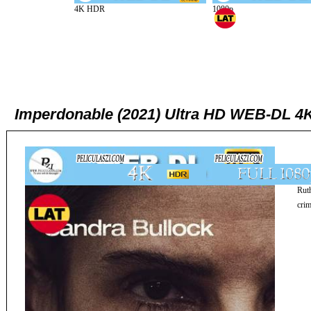
Imperdonable (2021) Ultra HD WEB-DL 4
Ruth
crim