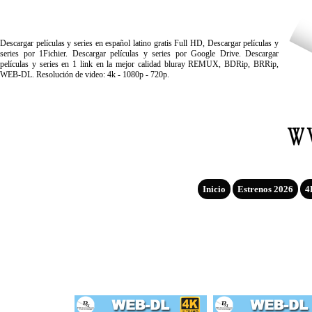
Descargar películas y series en español latino gratis Full HD, Descargar películas y
series por 1Fichier. Descargar películas y series por Google Drive. Descargar
películas y series en 1 link en la mejor calidad bluray REMUX, BDRip, BRRip,
WEB-DL. Resolución de video: 4k - 1080p - 720p.
Inicio
Estrenos 2026
4