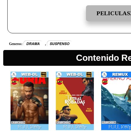
PELICULAS
DRAMA
SUSPENSO
Generos:
,
Contenido R