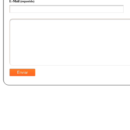
E-Mail
(requerido)