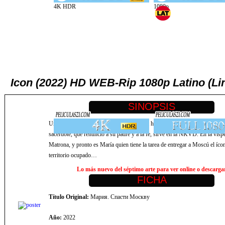
Icon (2022) HD WEB-Rip 1080p Latino (Li
Un apasionante drama bélico que cuenta la historia de Maria Petrova, en cuy
sacerdote, que renunció a su padre y a la fe, sirve en la NKVD. En la víspe
Matrona, y pronto es María quien tiene la tarea de entregar a Moscú el ícon
territorio ocupado…
Lo más nuevo del séptimo arte para ver online o descargar,
Título Original:
Мария. Спасти Москву
Año:
2022