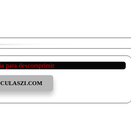
ña para descomprimir
ICULASZI.COM