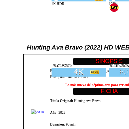
Hunting Ava Bravo (2022) HD W
El deportista multimillonario Buddy King se relaja cazan
Bravo, no es un blanco fácil.
Lo más nuevo del séptimo arte para ver onli
Título Original:
Hunting Ava Bravo
Año:
2022
Duración:
90 min.