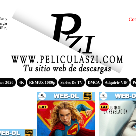
ulas y
Con
argar
RRip,
nos 2026
4K
REMUX 1080p
Series De TV
DMCA
Adquirir VIP
P