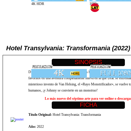
Hotel Transylvania: Transformania (20
Drac y la pandilla vuelven, como nunca los habías visto antes en Hotel T
favoritos en una aventura completamente nueva en la que Drac se enfrentar
misterioso invento de Van Helsing, el «Rayo Monstrificador», se vuelve t
humanos, ¡y Johnny se convierte en un monstruo!
Lo más nuevo del séptimo arte para ver online o descargar,
Título Original:
Hotel Transylvania: Transformania
Año:
2022