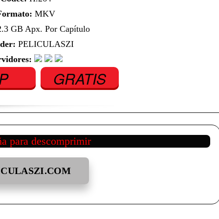
Formato:
MKV
.3 GB Apx. Por Capítulo
der:
PELICULASZI
rvidores:
IP
GRATIS
ña para descomprimir
ICULASZI.COM