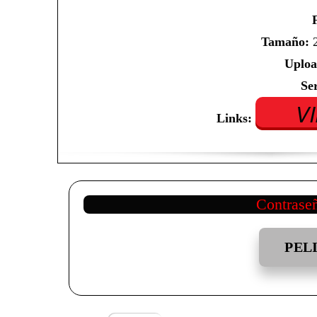
Tamaño:
2
Uploa
Se
V
Links:
Contrase
PEL