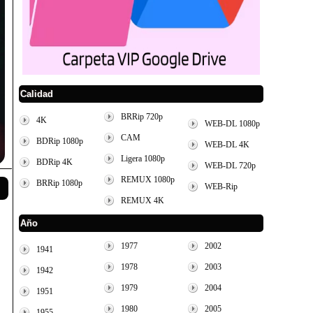
Calidad
BRRip 720p
4K
WEB-DL 1080p
CAM
BDRip 1080p
WEB-DL 4K
Ligera 1080p
BDRip 4K
WEB-DL 720p
REMUX 1080p
BRRip 1080p
WEB-Rip
REMUX 4K
Año
1977
2002
1941
1978
2003
1942
1979
2004
1951
1980
2005
1955