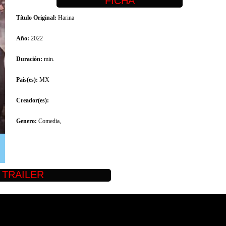
Título Original:
Harina
Año:
2022
Duración:
min.
Pais(es):
MX
Creador(es):
Genero:
Comedia,