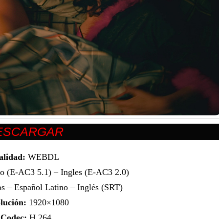
alidad:
WEBDL
o (E-AC3 5.1) – Ingles (E-AC3 2.0)
s – Español Latino – Inglés (SRT)
lución:
1920×1080
Codec:
H.264