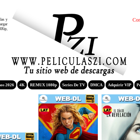
ulas y
Con
argar
RRip,
nos 2026
4K
REMUX 1080p
Series De TV
DMCA
Adquirir VIP
P