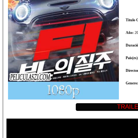
Título O
Año:
20
Duraci
Pais(es
Directo
Genero