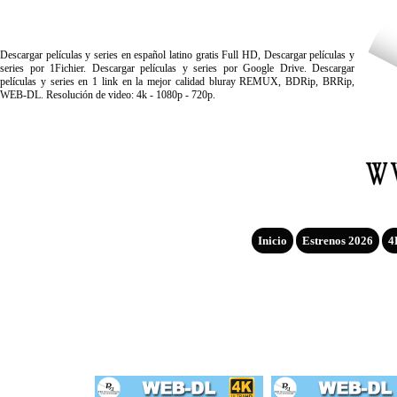
Descargar películas y series en español latino gratis Full HD, Descargar películas y
series por 1Fichier. Descargar películas y series por Google Drive. Descargar
películas y series en 1 link en la mejor calidad bluray REMUX, BDRip, BRRip,
WEB-DL. Resolución de video: 4k - 1080p - 720p.
Inicio
Estrenos 2026
4