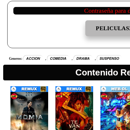
Contraseña para 
PELICULAS
ACCION
COMEDIA
DRAMA
SUSPENSO
Generos:
,
,
,
Contenido R