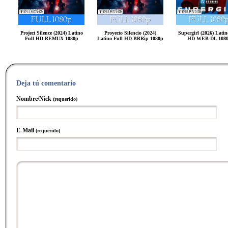
Project Silence (2024) Latino
Proyecto Silencio (2024)
Supergirl (2026) Latin
Full HD REMUX 1080p
Latino Full HD BRRip 1080p
HD WEB-DL 108
Deja tú comentario
Nombre/Nick
(requerido)
E-Mail
(requerido)