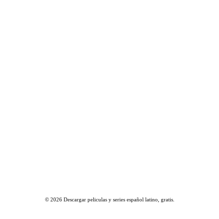
© 2026
Descargar peliculas y series español latino, gratis
.