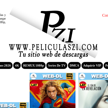
ulas y
Con
argar
RRip,
nos 2026
4K
REMUX 1080p
Series De TV
DMCA
Adquirir VIP
P