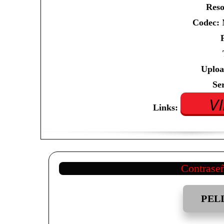
Reso
Codec:
M
Uploa
Se
V
Links:
Contrase
PEL