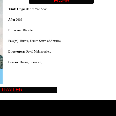
Título Original:
See You Soon
Año:
2019
Duración:
107 min.
Pais(es):
Russia, United States of America,
Director(es):
David Mahmoudieh,
Genero:
Drama, Romance,