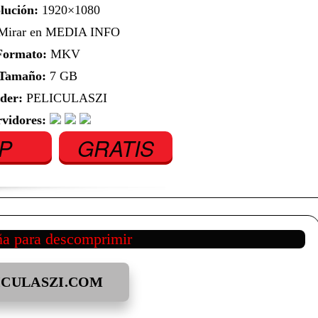
lución:
1920×1080
irar en MEDIA INFO
Formato:
MKV
Tamaño:
7 GB
der:
PELICULASZI
rvidores:
IP
GRATIS
ña para descomprimir
ICULASZI.COM