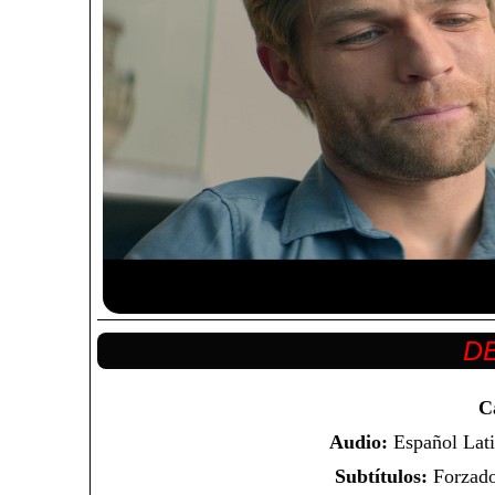
C
Audio:
Español Lati
Subtítulos:
Forzado