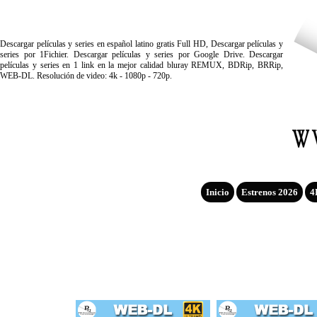
Descargar películas y series en español latino gratis Full HD, Descargar películas y
series por 1Fichier. Descargar películas y series por Google Drive. Descargar
películas y series en 1 link en la mejor calidad bluray REMUX, BDRip, BRRip,
WEB-DL. Resolución de video: 4k - 1080p - 720p.
Inicio
Estrenos 2026
4