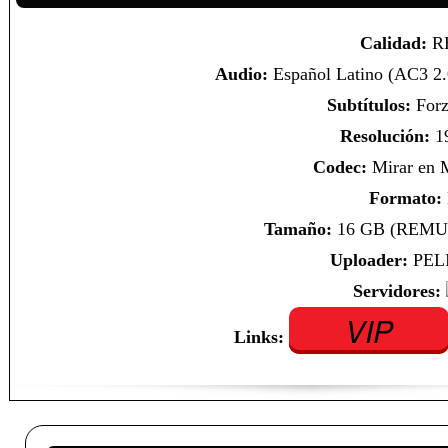
Calidad:
R
Audio:
Español Latino (AC3 2.
Subtítulos:
Forz
Resolución:
1
Codec:
Mirar en
Formato:
Tamaño:
16 GB (REMUX
Uploader:
PEL
Servidores:
VIP
Links: