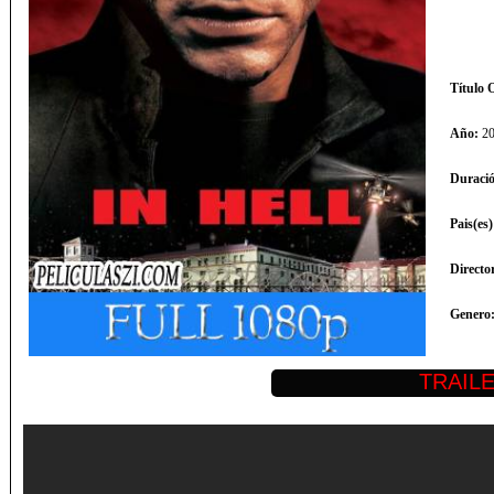
Título O
Año:
20
Duraci
Pais(es
Directo
Genero