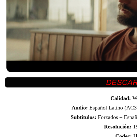
Calidad:
W
Audio:
Español Latino (AC3 
Subtítulos:
Forzados – Españo
Resolución:
1
Codec:
H