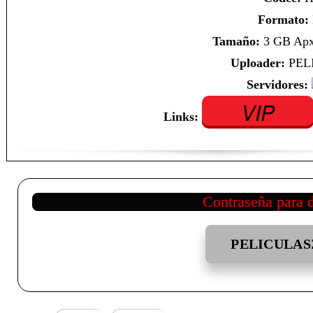
Formato:
Tamaño:
3 GB Apx.
Uploader:
PEL
Servidores:
VIP
Links:
Contraseña para 
PELICULAS