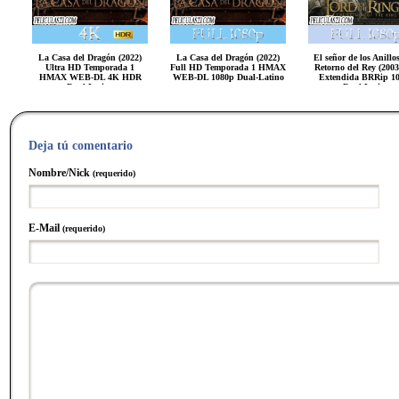
La Casa del Dragón (2022)
La Casa del Dragón (2022)
El señor de los Anillo
Ultra HD Temporada 1
Full HD Temporada 1 HMAX
Retorno del Rey (200
HMAX WEB-DL 4K HDR
WEB-DL 1080p Dual-Latino
Extendida BRRip 1
Dual-Latino
Dual-Latino
Deja tú comentario
Nombre/Nick
(requerido)
E-Mail
(requerido)