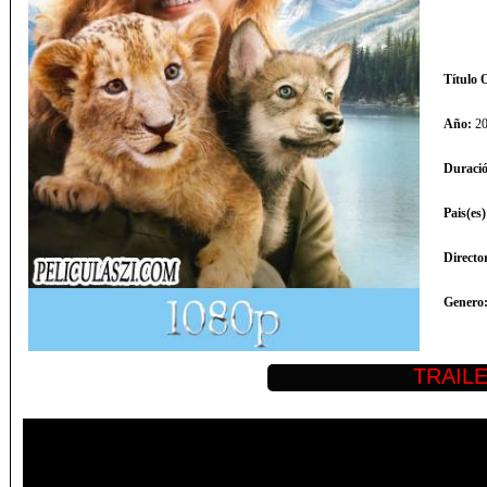
Título O
Año:
20
Duraci
Pais(es
Directo
Genero