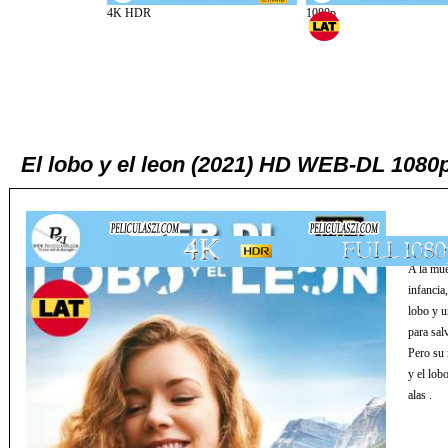
El lobo y el leon (2021) HD WEB-DL 1080p
A la mue
infancia
lobo y u
para sal
Pero su 
y el lob
alas .