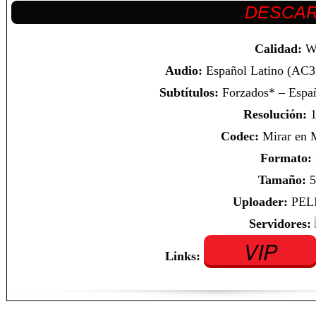
Calidad:
W
Audio:
Español Latino (AC3 
Subtítulos:
Forzados* – Españ
Resolución:
1
Codec:
Mirar en
Formato:
Tamaño:
5
Uploader:
PEL
Servidores:
VIP
Links: